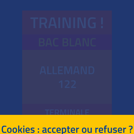
TRAINING !
BAC BLANC
ALLEMAND
122
TERMINALE
GÉNÉRALE