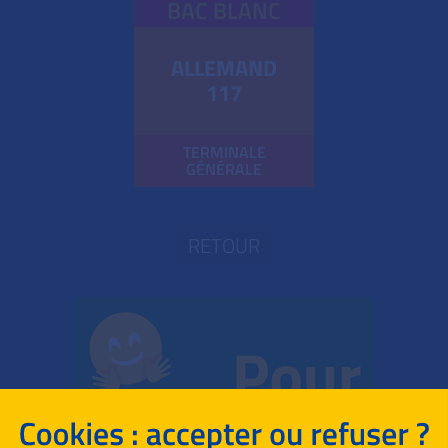
BAC BLANC
ALLEMAND
117
TERMINALE
GÉNÉRALE
RETOUR