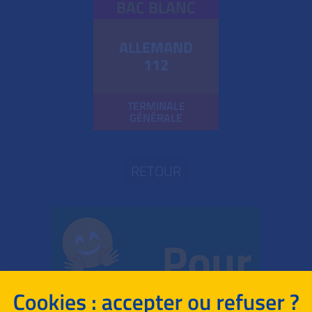
BAC BLANC
ALLEMAND
112
TERMINALE
GÉNÉRALE
RETOUR