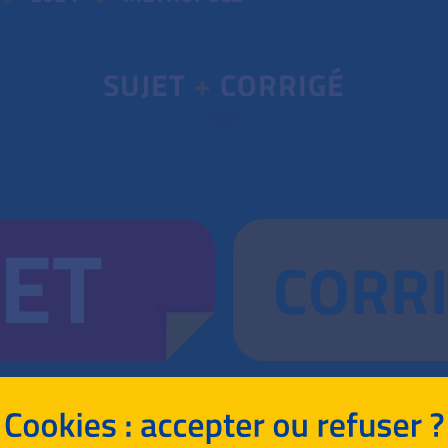
SUJET
+
CORRIGÉ
JET
CORR