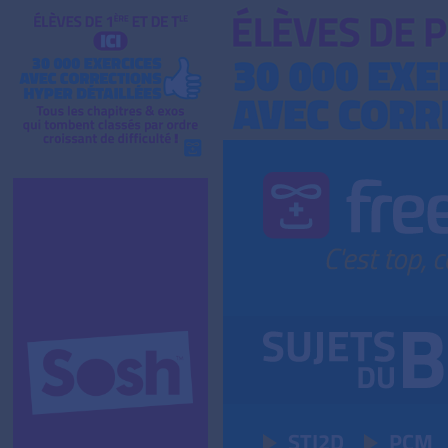
STI2D
PCM