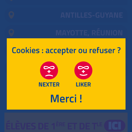
ANTILLES-GUYANE
MAYOTTE, RÉUNION
CENTRES ÉTRANGERS
1
ASIE
RETOUR