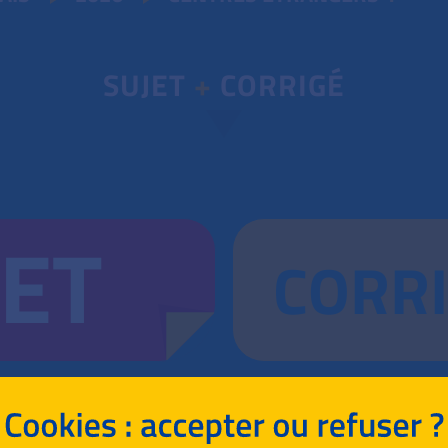
SUJET
+
CORRIGÉ
JET
CORR