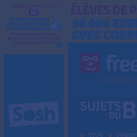
ST2S
FRANÇ