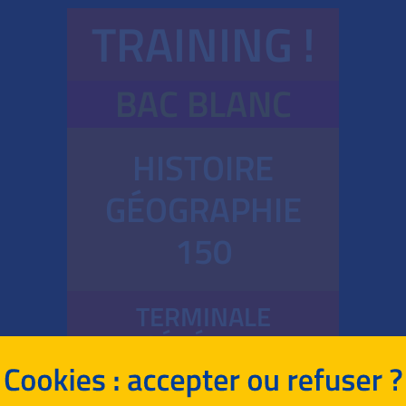
TRAINING !
BAC BLANC
HISTOIRE
GÉOGRAPHIE
150
TERMINALE
GÉNÉRALE