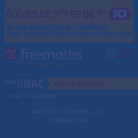
TOUTES
MATIÈRES
STMG
PHILOSOPHIE
ANTILLES-GUYANE,
2026
CORRECTION