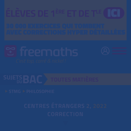
TOUTES
MATIÈRES
STMG
PHILOSOPHIE
CENTRES ÉTRANGERS
2
,
2022
CORRECTION