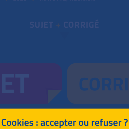
SUJET
+
CORRIGÉ
JET
CORR