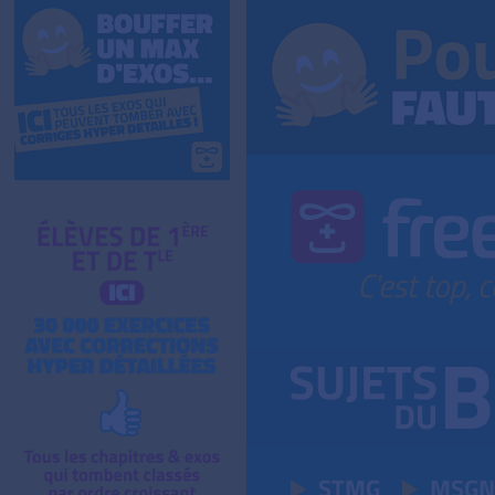
STMG
MSGN