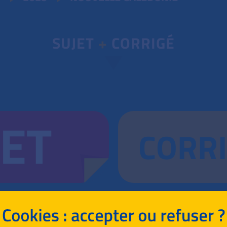
SUJET
+
CORRIGÉ
JET
CORR