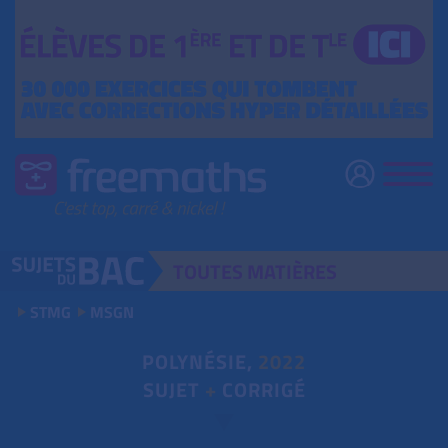
TOUTES
MATIÈRES
STMG
MSGN
POLYNÉSIE,
2022
SUJET
+
CORRIGÉ