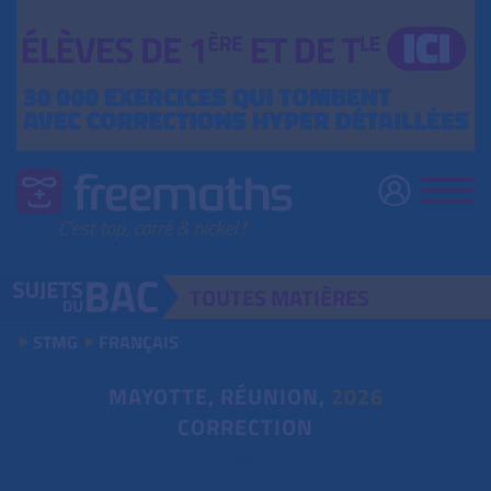
TOUTES
MATIÈRES
STMG
FRANÇAIS
MAYOTTE, RÉUNION,
2026
CORRECTION