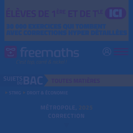
TOUTES
MATIÈRES
STMG
DROIT & ÉCONOMIE
MÉTROPOLE,
2025
CORRECTION