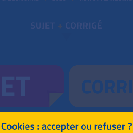
SUJET
+
CORRIGÉ
JET
CORR