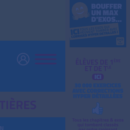
TIÈRES
ON