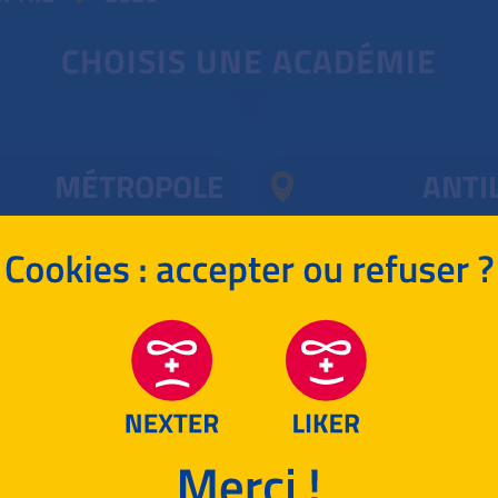
CHOISIS UNE ACADÉMIE
MÉTROPOLE
ANTI
YOTTE, RÉUNION
CENTRES 
ASIE
RETOUR