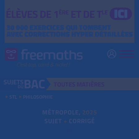
TOUTES
MATIÈRES
STL
PHILOSOPHIE
MÉTROPOLE,
2025
SUJET
+
CORRIGÉ