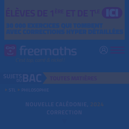
TOUTES
MATIÈRES
STL
PHILOSOPHIE
NOUVELLE CALÉDONIE,
2024
CORRECTION