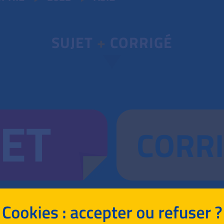
SUJET
+
CORRIGÉ
JET
CORR