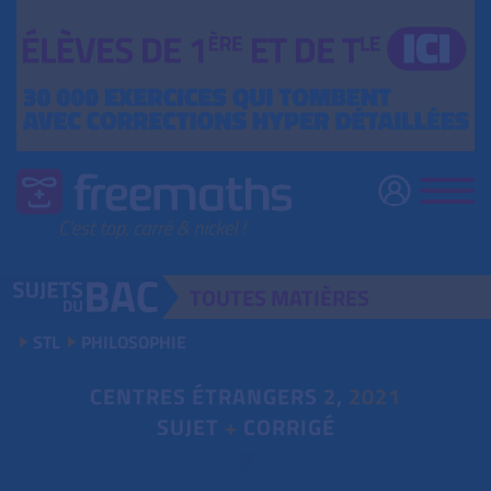
TOUTES
MATIÈRES
STL
PHILOSOPHIE
CENTRES ÉTRANGERS
2
,
2021
SUJET
+
CORRIGÉ