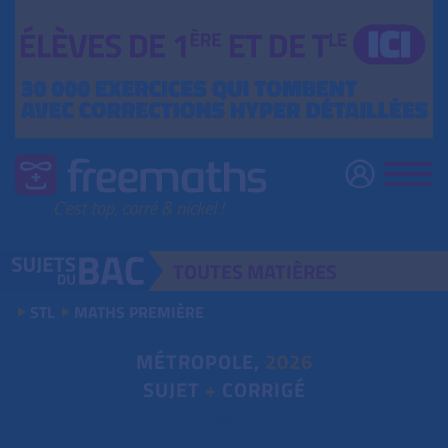
TOUTES
MATIÈRES
STL
MATHS PREMIÈRE
MÉTROPOLE,
2026
SUJET
+
CORRIGÉ