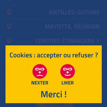
ANTILLES-GUYANE
MAYOTTE, RÉUNION
CENTRES ÉTRANGERS
1
POLYNÉSIE
ASIE
NOUVELLE CALÉDONIE
RETOUR