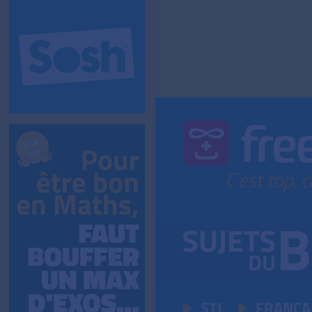
STL
FRANÇA