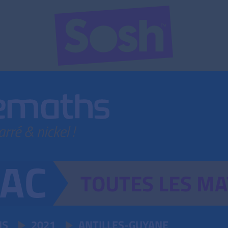
TOUTES
LES
MA
IS
2021
ANTILLES-GUYANE