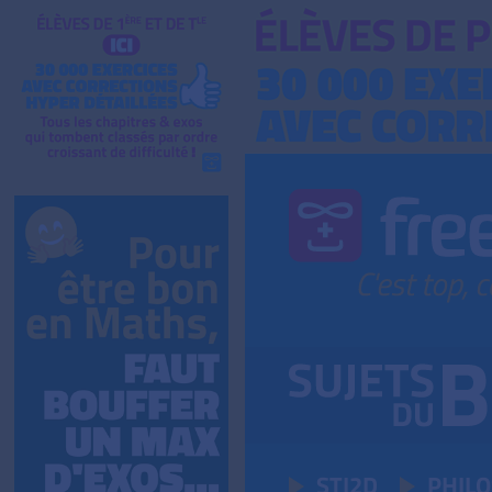
STI2D
PHIL