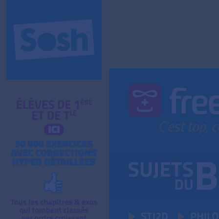
STI2D
PHIL