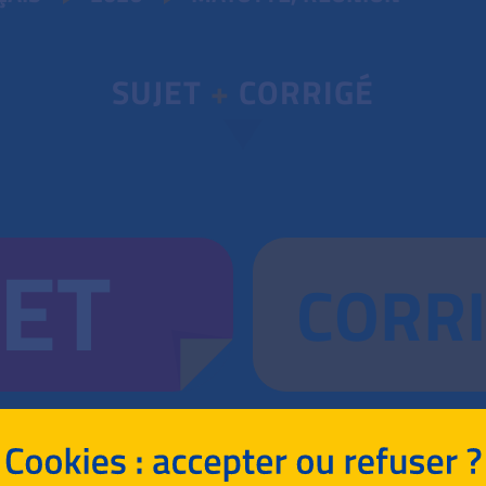
SUJET
+
CORRIGÉ
JET
CORR