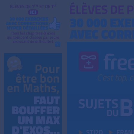
STI2D
FRAN