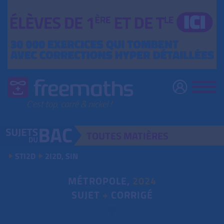
TOUTES
MATIÈRES
STI2D
2I2D, SIN
MÉTROPOLE,
2024
SUJET
+
CORRIGÉ