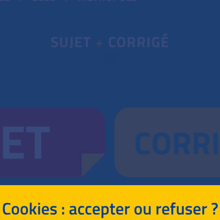
SUJET
+
CORRIGÉ
JET
CORR