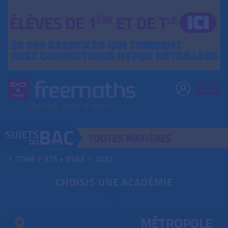
TOUTES
MATIÈRES
STHR
STS + ESAE
2022
CHOISIS UNE ACADÉMIE
MÉTROPOLE