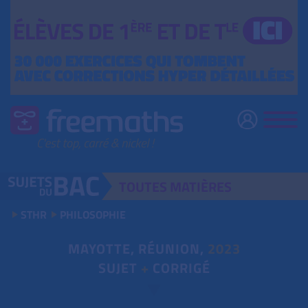
TOUTES
MATIÈRES
STHR
PHILOSOPHIE
MAYOTTE, RÉUNION,
2023
SUJET
+
CORRIGÉ