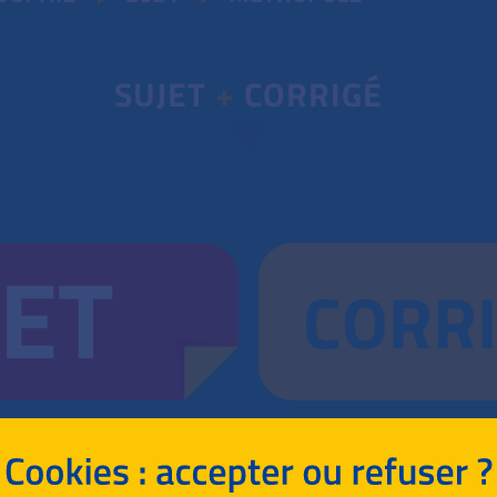
SUJET
+
CORRIGÉ
JET
CORR