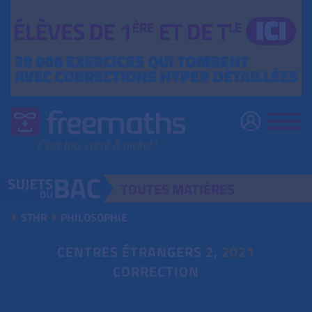
TOUTES
MATIÈRES
STHR
PHILOSOPHIE
CENTRES ÉTRANGERS
2
,
2021
CORRECTION