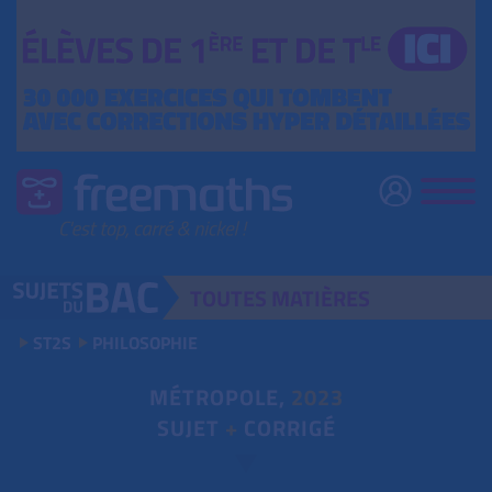
TOUTES
MATIÈRES
ST2S
PHILOSOPHIE
MÉTROPOLE,
2023
SUJET
+
CORRIGÉ