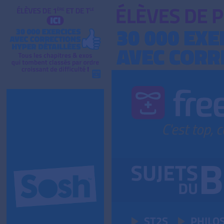
ST2S
PHILO