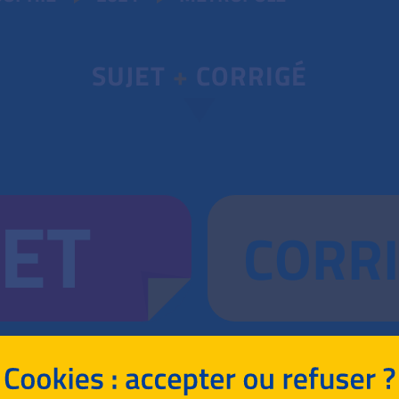
SUJET
+
CORRIGÉ
JET
CORR