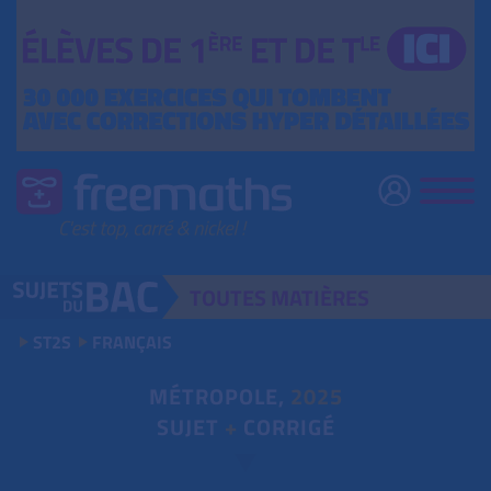
TOUTES
MATIÈRES
ST2S
FRANÇAIS
MÉTROPOLE,
2025
SUJET
+
CORRIGÉ