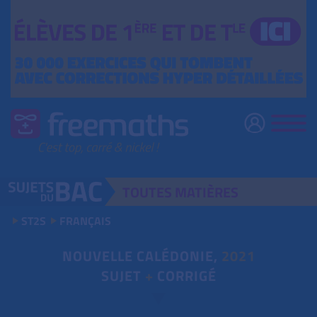
TOUTES
MATIÈRES
ST2S
FRANÇAIS
NOUVELLE CALÉDONIE,
2021
SUJET
+
CORRIGÉ