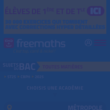
TOUTES
MATIÈRES
ST2S
CBPH
2025
CHOISIS UNE ACADÉMIE
MÉTROPOLE