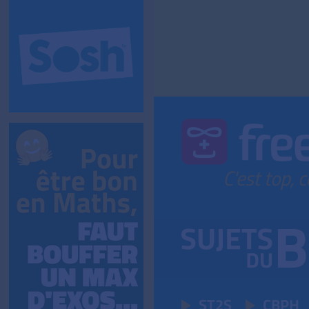
ST2S
CBPH