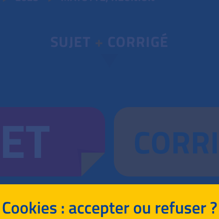
SUJET
+
CORRIGÉ
JET
CORR