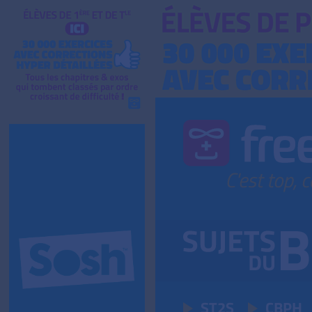
ST2S
CBPH