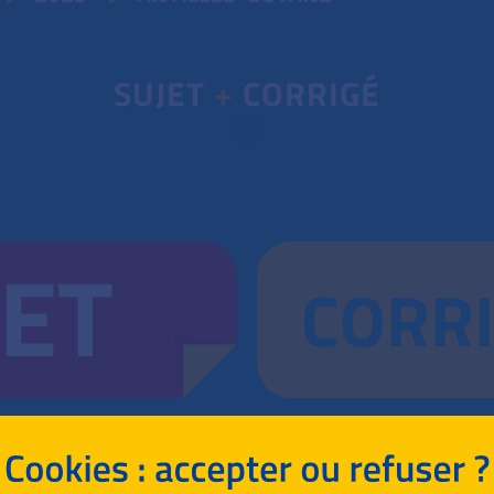
SUJET
+
CORRIGÉ
JET
CORR