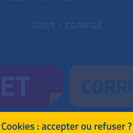
SUJET
+
CORRIGÉ
JET
CORR