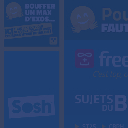
ST2S
CBPH