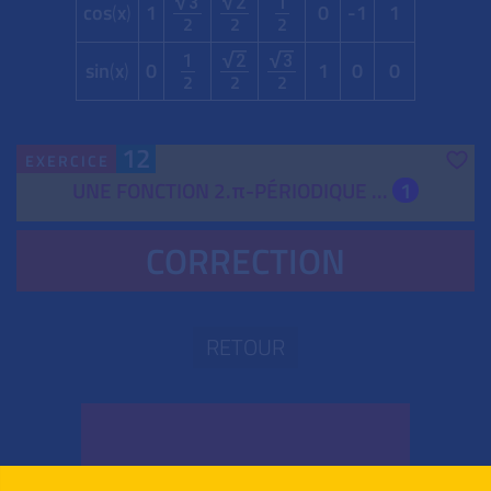
3
2
1
cos
(
x
)
1
0
-1
1
2
2
2
1
2
3
sin
(
x
)
0
1
0
0
2
2
2
12
EXERCICE
UNE FONCTION 2.
-PÉRIODIQUE ...
1
π
CORRECTION
RETOUR