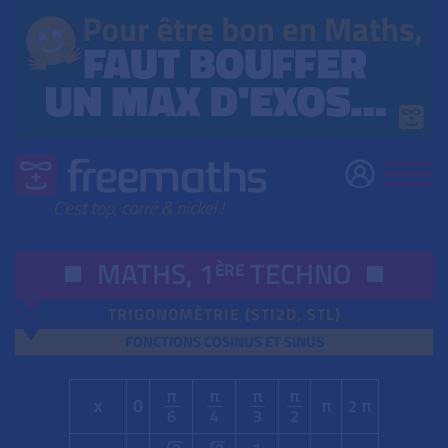
MATHS, 1
TECHNO
ÈRE
TRIGONOMÉTRIE
(STI2D, STL)
FONCTIONS COSINUS ET SINUS
π
π
π
π
x
0
2
π
π
6
4
3
2