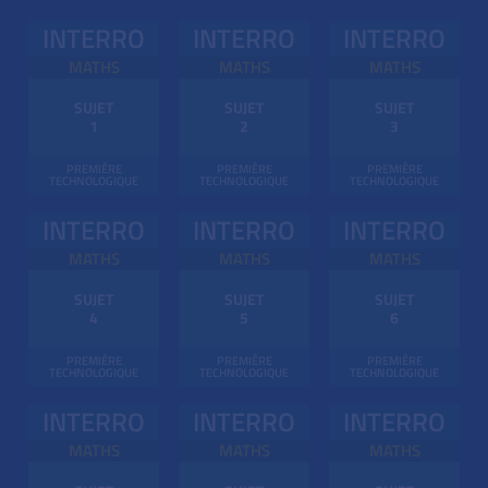
INTERRO
INTERRO
INTERRO
MATHS
MATHS
MATHS
SUJET
SUJET
SUJET
1
2
3
PREMIÈRE
PREMIÈRE
PREMIÈRE
TECHNOLOGIQUE
TECHNOLOGIQUE
TECHNOLOGIQUE
INTERRO
INTERRO
INTERRO
MATHS
MATHS
MATHS
SUJET
SUJET
SUJET
4
5
6
PREMIÈRE
PREMIÈRE
PREMIÈRE
TECHNOLOGIQUE
TECHNOLOGIQUE
TECHNOLOGIQUE
INTERRO
INTERRO
INTERRO
MATHS
MATHS
MATHS