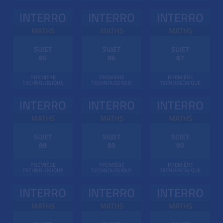
INTERRO
INTERRO
INTERRO
MATHS
MATHS
MATHS
SUJET
SUJET
SUJET
85
86
87
PREMIÈRE
PREMIÈRE
PREMIÈRE
TECHNOLOGIQUE
TECHNOLOGIQUE
TECHNOLOGIQUE
INTERRO
INTERRO
INTERRO
MATHS
MATHS
MATHS
SUJET
SUJET
SUJET
88
89
90
PREMIÈRE
PREMIÈRE
PREMIÈRE
TECHNOLOGIQUE
TECHNOLOGIQUE
TECHNOLOGIQUE
INTERRO
INTERRO
INTERRO
MATHS
MATHS
MATHS