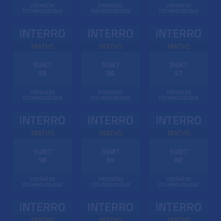
PREMIÈRE
PREMIÈRE
PREMIÈRE
TECHNOLOGIQUE
TECHNOLOGIQUE
TECHNOLOGIQUE
INTERRO
INTERRO
INTERRO
MATHS
MATHS
MATHS
SUJET
SUJET
SUJET
55
56
57
PREMIÈRE
PREMIÈRE
PREMIÈRE
TECHNOLOGIQUE
TECHNOLOGIQUE
TECHNOLOGIQUE
INTERRO
INTERRO
INTERRO
MATHS
MATHS
MATHS
SUJET
SUJET
SUJET
58
59
60
PREMIÈRE
PREMIÈRE
PREMIÈRE
TECHNOLOGIQUE
TECHNOLOGIQUE
TECHNOLOGIQUE
INTERRO
INTERRO
INTERRO
MATHS
MATHS
MATHS