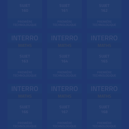
SUJET
SUJET
SUJET
160
161
162
PREMIÈRE
PREMIÈRE
PREMIÈRE
TECHNOLOGIQUE
TECHNOLOGIQUE
TECHNOLOGIQUE
INTERRO
INTERRO
INTERRO
MATHS
MATHS
MATHS
SUJET
SUJET
SUJET
163
164
165
PREMIÈRE
PREMIÈRE
PREMIÈRE
TECHNOLOGIQUE
TECHNOLOGIQUE
TECHNOLOGIQUE
INTERRO
INTERRO
INTERRO
MATHS
MATHS
MATHS
SUJET
SUJET
SUJET
166
167
168
PREMIÈRE
PREMIÈRE
PREMIÈRE
TECHNOLOGIQUE
TECHNOLOGIQUE
TECHNOLOGIQUE