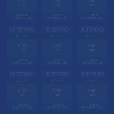
SUJET
SUJET
SUJET
175
176
177
PREMIÈRE
PREMIÈRE
PREMIÈRE
TECHNOLOGIQUE
TECHNOLOGIQUE
TECHNOLOGIQUE
INTERRO
INTERRO
INTERRO
MATHS
MATHS
MATHS
SUJET
SUJET
SUJET
178
179
180
PREMIÈRE
PREMIÈRE
PREMIÈRE
TECHNOLOGIQUE
TECHNOLOGIQUE
TECHNOLOGIQUE
INTERRO
INTERRO
INTERRO
MATHS
MATHS
MATHS
SUJET
SUJET
SUJET
181
182
183
PREMIÈRE
PREMIÈRE
PREMIÈRE
TECHNOLOGIQUE
TECHNOLOGIQUE
TECHNOLOGIQUE