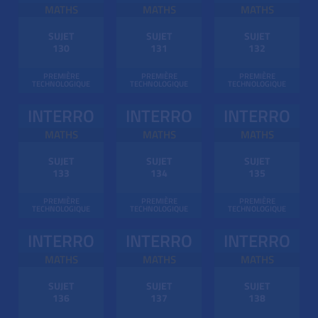
MATHS
MATHS
MATHS
SUJET
SUJET
SUJET
130
131
132
PREMIÈRE
PREMIÈRE
PREMIÈRE
TECHNOLOGIQUE
TECHNOLOGIQUE
TECHNOLOGIQUE
INTERRO
INTERRO
INTERRO
MATHS
MATHS
MATHS
SUJET
SUJET
SUJET
133
134
135
PREMIÈRE
PREMIÈRE
PREMIÈRE
TECHNOLOGIQUE
TECHNOLOGIQUE
TECHNOLOGIQUE
INTERRO
INTERRO
INTERRO
MATHS
MATHS
MATHS
SUJET
SUJET
SUJET
136
137
138