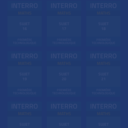
INTERRO
INTERRO
INTERRO
MATHS
MATHS
MATHS
SUJET
SUJET
SUJET
16
17
18
PREMIÈRE
PREMIÈRE
PREMIÈRE
TECHNOLOGIQUE
TECHNOLOGIQUE
TECHNOLOGIQUE
INTERRO
INTERRO
INTERRO
MATHS
MATHS
MATHS
SUJET
SUJET
SUJET
19
20
21
PREMIÈRE
PREMIÈRE
PREMIÈRE
TECHNOLOGIQUE
TECHNOLOGIQUE
TECHNOLOGIQUE
INTERRO
INTERRO
INTERRO
MATHS
MATHS
MATHS
SUJET
SUJET
SUJET