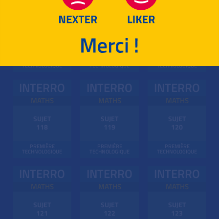
INTERRO
INTERRO
INTERRO
MATHS
MATHS
MATHS
SUJET
SUJET
SUJET
115
116
117
PREMIÈRE
PREMIÈRE
PREMIÈRE
TECHNOLOGIQUE
TECHNOLOGIQUE
TECHNOLOGIQUE
INTERRO
INTERRO
INTERRO
MATHS
MATHS
MATHS
SUJET
SUJET
SUJET
118
119
120
PREMIÈRE
PREMIÈRE
PREMIÈRE
TECHNOLOGIQUE
TECHNOLOGIQUE
TECHNOLOGIQUE
INTERRO
INTERRO
INTERRO
MATHS
MATHS
MATHS
SUJET
SUJET
SUJET
121
122
123