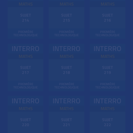
MATHS
MATHS
MATHS
SUJET
SUJET
SUJET
214
215
216
PREMIÈRE
PREMIÈRE
PREMIÈRE
TECHNOLOGIQUE
TECHNOLOGIQUE
TECHNOLOGIQUE
INTERRO
INTERRO
INTERRO
MATHS
MATHS
MATHS
SUJET
SUJET
SUJET
217
218
219
PREMIÈRE
PREMIÈRE
PREMIÈRE
TECHNOLOGIQUE
TECHNOLOGIQUE
TECHNOLOGIQUE
INTERRO
INTERRO
INTERRO
MATHS
MATHS
MATHS
SUJET
SUJET
SUJET
220
221
222