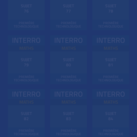
SUJET
SUJET
SUJET
76
77
78
PREMIÈRE
PREMIÈRE
PREMIÈRE
TECHNOLOGIQUE
TECHNOLOGIQUE
TECHNOLOGIQUE
INTERRO
INTERRO
INTERRO
MATHS
MATHS
MATHS
SUJET
SUJET
SUJET
79
80
81
PREMIÈRE
PREMIÈRE
PREMIÈRE
TECHNOLOGIQUE
TECHNOLOGIQUE
TECHNOLOGIQUE
INTERRO
INTERRO
INTERRO
MATHS
MATHS
MATHS
SUJET
SUJET
SUJET
82
83
84
PREMIÈRE
PREMIÈRE
PREMIÈRE
TECHNOLOGIQUE
TECHNOLOGIQUE
TECHNOLOGIQUE