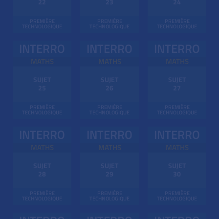
22
23
24
PREMIÈRE
PREMIÈRE
PREMIÈRE
TECHNOLOGIQUE
TECHNOLOGIQUE
TECHNOLOGIQUE
INTERRO
INTERRO
INTERRO
MATHS
MATHS
MATHS
SUJET
SUJET
SUJET
25
26
27
PREMIÈRE
PREMIÈRE
PREMIÈRE
TECHNOLOGIQUE
TECHNOLOGIQUE
TECHNOLOGIQUE
INTERRO
INTERRO
INTERRO
MATHS
MATHS
MATHS
SUJET
SUJET
SUJET
28
29
30
PREMIÈRE
PREMIÈRE
PREMIÈRE
TECHNOLOGIQUE
TECHNOLOGIQUE
TECHNOLOGIQUE