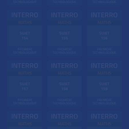
TECHNOLOGIQUE
TECHNOLOGIQUE
TECHNOLOGIQUE
INTERRO
INTERRO
INTERRO
MATHS
MATHS
MATHS
SUJET
SUJET
SUJET
154
155
156
PREMIÈRE
PREMIÈRE
PREMIÈRE
TECHNOLOGIQUE
TECHNOLOGIQUE
TECHNOLOGIQUE
INTERRO
INTERRO
INTERRO
MATHS
MATHS
MATHS
SUJET
SUJET
SUJET
157
158
159
PREMIÈRE
PREMIÈRE
PREMIÈRE
TECHNOLOGIQUE
TECHNOLOGIQUE
TECHNOLOGIQUE
INTERRO
INTERRO
INTERRO
MATHS
MATHS
MATHS