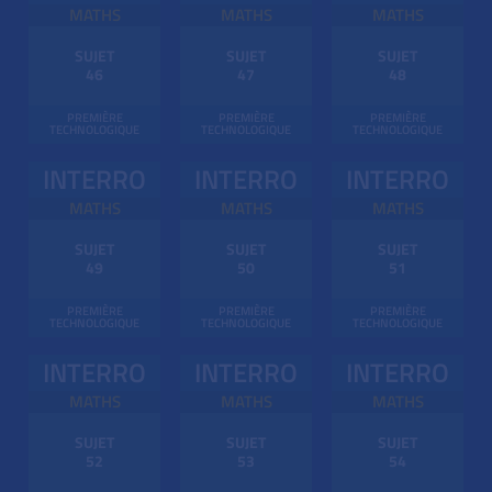
MATHS
MATHS
MATHS
SUJET
SUJET
SUJET
46
47
48
PREMIÈRE
PREMIÈRE
PREMIÈRE
TECHNOLOGIQUE
TECHNOLOGIQUE
TECHNOLOGIQUE
INTERRO
INTERRO
INTERRO
MATHS
MATHS
MATHS
SUJET
SUJET
SUJET
49
50
51
PREMIÈRE
PREMIÈRE
PREMIÈRE
TECHNOLOGIQUE
TECHNOLOGIQUE
TECHNOLOGIQUE
INTERRO
INTERRO
INTERRO
MATHS
MATHS
MATHS
SUJET
SUJET
SUJET
52
53
54