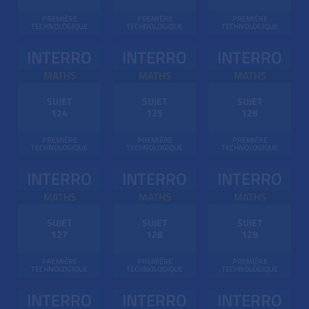
PREMIÈRE
PREMIÈRE
PREMIÈRE
TECHNOLOGIQUE
TECHNOLOGIQUE
TECHNOLOGIQUE
INTERRO
INTERRO
INTERRO
MATHS
MATHS
MATHS
SUJET
SUJET
SUJET
124
125
126
PREMIÈRE
PREMIÈRE
PREMIÈRE
TECHNOLOGIQUE
TECHNOLOGIQUE
TECHNOLOGIQUE
INTERRO
INTERRO
INTERRO
MATHS
MATHS
MATHS
SUJET
SUJET
SUJET
127
128
129
PREMIÈRE
PREMIÈRE
PREMIÈRE
TECHNOLOGIQUE
TECHNOLOGIQUE
TECHNOLOGIQUE
INTERRO
INTERRO
INTERRO