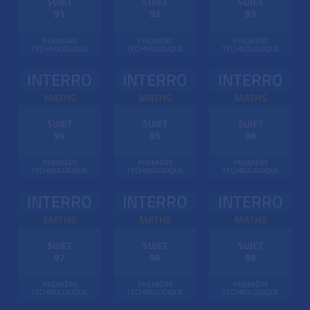
SUJET
SUJET
SUJET
91
92
93
PREMIÈRE
PREMIÈRE
PREMIÈRE
TECHNOLOGIQUE
TECHNOLOGIQUE
TECHNOLOGIQUE
INTERRO
INTERRO
INTERRO
MATHS
MATHS
MATHS
SUJET
SUJET
SUJET
94
95
96
PREMIÈRE
PREMIÈRE
PREMIÈRE
TECHNOLOGIQUE
TECHNOLOGIQUE
TECHNOLOGIQUE
INTERRO
INTERRO
INTERRO
MATHS
MATHS
MATHS
SUJET
SUJET
SUJET
97
98
99
PREMIÈRE
PREMIÈRE
PREMIÈRE
TECHNOLOGIQUE
TECHNOLOGIQUE
TECHNOLOGIQUE