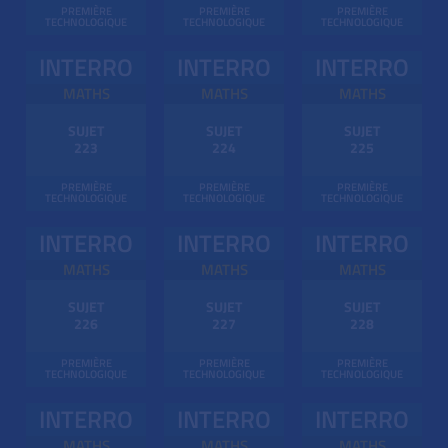
PREMIÈRE
PREMIÈRE
PREMIÈRE
TECHNOLOGIQUE
TECHNOLOGIQUE
TECHNOLOGIQUE
INTERRO
INTERRO
INTERRO
MATHS
MATHS
MATHS
SUJET
SUJET
SUJET
223
224
225
PREMIÈRE
PREMIÈRE
PREMIÈRE
TECHNOLOGIQUE
TECHNOLOGIQUE
TECHNOLOGIQUE
INTERRO
INTERRO
INTERRO
MATHS
MATHS
MATHS
SUJET
SUJET
SUJET
226
227
228
PREMIÈRE
PREMIÈRE
PREMIÈRE
TECHNOLOGIQUE
TECHNOLOGIQUE
TECHNOLOGIQUE
INTERRO
INTERRO
INTERRO
MATHS
MATHS
MATHS