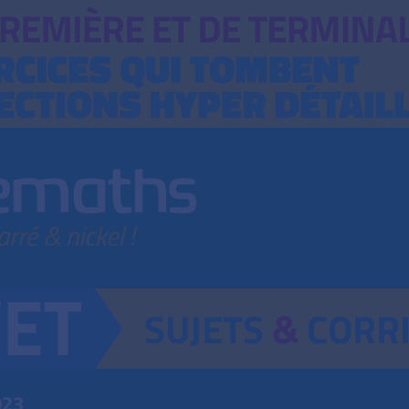
SUJETS
&
CORR
023