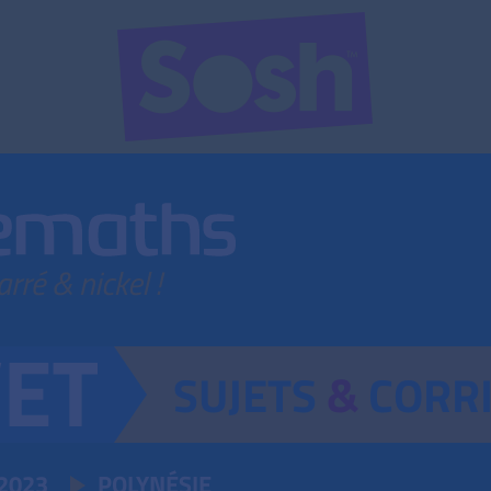
SUJETS
&
CORR
2023
POLYNÉSIE