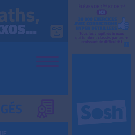
IGÉS
IE