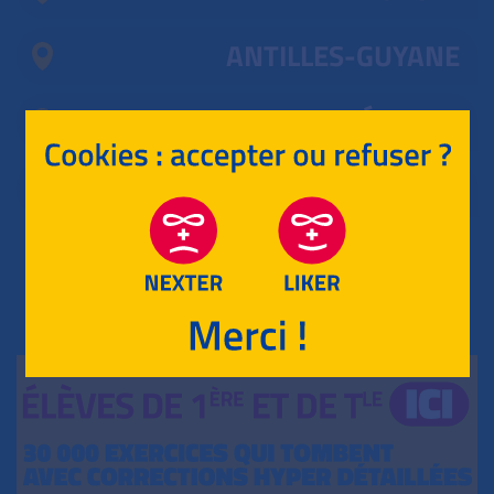
ANTILLES-GUYANE
MAYOTTE, RÉUNION
CENTRES ÉTRANGERS
RETOUR