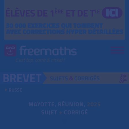
SUJETS
&
CORRIGÉS
RUSSE
MAYOTTE, RÉUNION,
2025
SUJET
+
CORRIGÉ