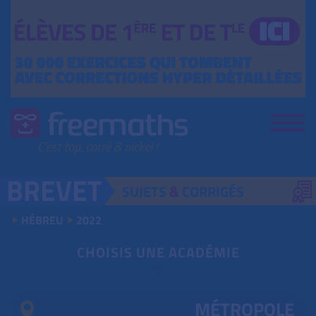
SUJETS
&
CORRIGÉS
HÉBREU
2022
CHOISIS UNE ACADÉMIE
MÉTROPOLE